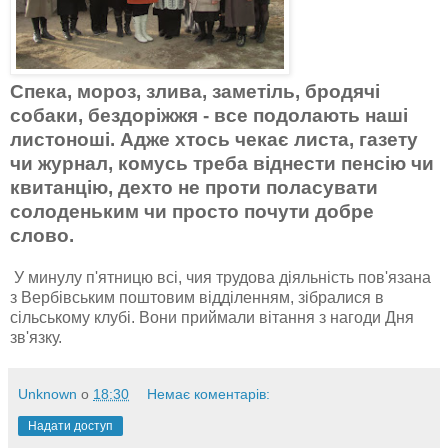
Спека, мороз, злива, заметіль, бродячі
собаки, бездоріжжя - все подолають наші
листоноші. Адже хтось чекає листа, газету
чи журнал, комусь треба віднести пенсію чи
квитанцію, дехто не проти поласувати
солоденьким чи просто почути добре
слово.
У минулу п'ятницю всі, чия трудова діяльність пов'язана
з Вербівським поштовим відділенням, зібралися в
сільському клубі. Вони приймали вітання з нагоди Дня
зв'язку.
Unknown
о
18:30
Немає коментарів:
Надати доступ