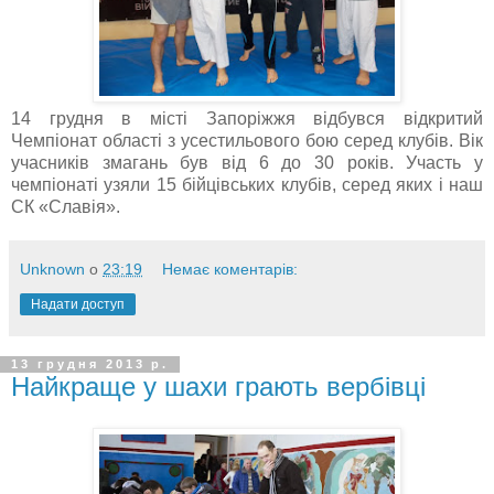
14 грудня в місті Запоріжжя відбувся відкритий
Чемпіонат області з усестильового бою серед клубів. Вік
учасників змагань був від 6 до 30 років. Участь у
чемпіонаті узяли 15 бійцівських клубів, серед яких і наш
СК «Славія».
Unknown
о
23:19
Немає коментарів:
Надати доступ
13 грудня 2013 р.
Найкраще у шахи грають вербівці