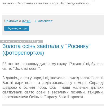
назвою «Євробачення на Лисій горі. Зліт Бабусь-Ягусь».
Unknown
о
02:48
1 коментар:
Надати доступ
6 листопада 2013 р.
Золота осінь завітала у "Росинку"
(фоторепортаж)
25 жовтня в нашому дитячому садку "Росинка" відбулося
свято "Золотої осені".
З давніх-давен у народі відзначався прихід золотої осені.
Багаті дари полів та садів засипано у комори. Справді
щедрою є осіння пора. Ось і наші маленькі дітлахи
святкували свято осені з веселими піснями, танцями,
прославляючи Осінь за її красу, багаті врожаї.