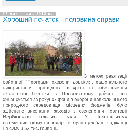
12 листопада 2013 р.
Хороший початок - половина справи
З метою реалізації
районної "Програми охорони довкілля, раціонального
використання природних ресурсів та забезпечення
екологічної безпеки в Пологівському районі", що
фінансується за рахунок фондів охорони навколишнього
природного середовища місцевих бюджетів, було
здійснене виконання заходів з озеленення території
Вербівської
сільської ради. У Пологівському
лісомисливському господарстві були придбані саджанці
на суму 3,52 тис. гривень.