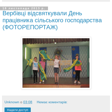
18 листопада 2013 р.
Вербівці відсвяткували День
працівника сільського господарства
(ФОТОРЕПОРТАЖ)
Unknown
о
03:08
Немає коментарів:
Надати доступ