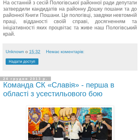
На останній з сесій Пологівської районної ради депутати
затвердили кандидатів на районну Дошку пошани та до
районної Книги Пошани. Це пологівці, завдяки невтомній
праці, відданості своїй справі, досягненням та
ініціативності яких процвітає та живе наш Пологівський
край.
Unknown
о
15:32
Немає коментарів:
Надати доступ
24 грудня 2013 р.
Команда СК «Славія» - перша в
області з усестильового бою