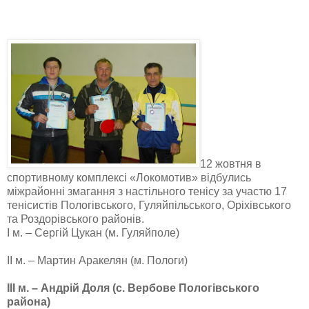
12 жовтня в
спортивному комплексі «Локомотив» відбулись
міжрайонні змагання з настільного тенісу за участю 17
тенісистів Пологівського, Гуляйпільського, Оріхівського
та Роздорівського районів.
І м. – Сергій Цукан (м. Гуляйполе)
ІІ м. – Мартин Аракелян (м. Пологи)
ІІІ м. – Андрій Доля (с. Вербове Пологівського
района)