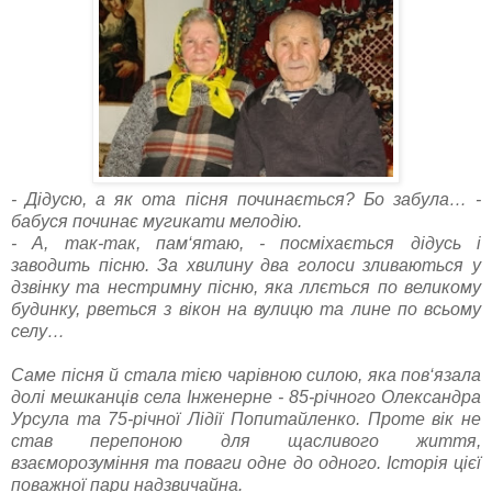
- Дідусю, а як ота пісня починається? Бо забула… -
бабуся починає мугикати мелодію.
- А, так-так, пам‘ятаю, - посміхається дідусь і
заводить пісню. За хвилину два голоси зливаються у
дзвінку та нестримну пісню, яка ллється по великому
будинку, рветься з вікон на вулицю та лине по всьому
селу…
Саме пісня й стала тією чарівною силою, яка пов‘язала
долі мешканців села Інженерне - 85-річного Олександра
Урсула та 75-річної Лідії Попитайленко. Проте вік не
став перепоною для щасливого життя,
взаєморозуміння та поваги одне до одного. Історія цієї
поважної пари надзвичайна.