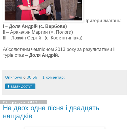
Призери змагань:
І – Доля Андрій (с. Вербове)
ІІ – Аракелян Мартин (м. Пологи)
ІІІ – Ложкін Сергій (с. Костянтинівка)
Абсолютним чемпіоном 2013 року за результатами ІІІ
турів став –
Доля Андрій
.
Unknown
о
00:56
1 коментар:
Надати доступ
27 грудня 2013 р.
На двох одна пісня і двадцять
нащадків