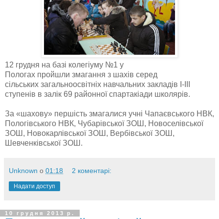
12 грудня на базі колегіуму №1 у
Пологах пройшли змагання з шахів серед
сільських загальноосвітніх навчальних закладів I-III
ступенів в залік 69 районної спартакіади школярів.
За «шахову» першість змагалися учні Чапаєвського НВК,
Пологівського НВК, Чубарівської ЗОШ, Новоселівської
ЗОШ, Новокарлівської ЗОШ, Вербівської ЗОШ,
Шевченківської ЗОШ.
Unknown
о
01:18
2 коментарі:
Надати доступ
10 грудня 2013 р.