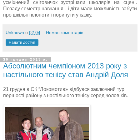
усміхнений сніговичок зустрічали школярів на сцені.
Позаду семестр навчання - і д
іти мали можливість забути
про шкільні клопоти і поринути у казку.
Unknown
о
02:04
Немає коментарів:
Надати доступ
30 грудня 2013 р.
Абсолютним чемпіоном 2013 року з
настільного тенісу став Андрій Доля
21 грудня в СК “Локомотив» відбувся заключний тур
першості району з настільного тенісу серед чоловіків.