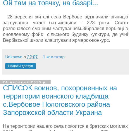
Ой там на товчку, на базарі...
28 вересня жителі села Вербове відзначили річницю
заснування малої батьківщини - 223 роки. Свято
розпочалося смачним частуванням.Зібралися вербівці в
оновленому фойє сільського будинку культури, де учні
Вербівської школи влаштували ярмарок-конкурс.
Unknown
о
22:07
1 коментар:
Надати доступ
24 вересня 2013 р.
СПИСОК воинов, похороненных на
территории воинского кладбища
с.Вербовое Пологовского района
Запорожской области Украина
На территории нашего села покоится в братских могилах