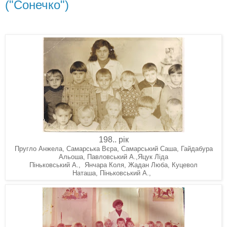
("Сонечко")
198.. рік
Пругло Анжела, Самарська Вєра, Самарський Саша, Гайдабура
Альоша, Павловський А.,Яцук Ліда
Піньковський А., Янчара Коля, Жадан Люба, Куцевол
Піньковський А.,
Наташа,