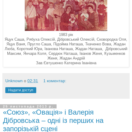
1983 рік
Яцук Саша, Рябуха Олексій, Дібровський Олексій, Сковородка Оля,
Яцук Ваня, Пругло Саша, Підойма Наташа, Ткаченко Вова, Жадан
Люба, Короткий Юра, Іванова Наташа, Жадан Наташа, Дібровський
Максим, Янчара Коля, Сердюк Наташа, Іванов Женя, Кузьменков
Женя, Жадан Андрій
Зав.Євтушенко Катерина Іванівна
Unknown
о
02:31
1 коментар:
Надати доступ
25 листопада 2013 р.
«Союз», «Овація» і Валерія
Дібровська – одні із перших на
запорізькій сцені