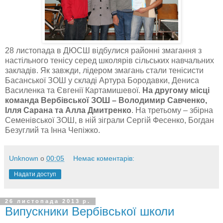
28 листопада в ДЮСШ відбулися районні змагання з
настільного тенісу серед школярів сільських навчальних
закладів. Як завжди, лідером змагань стали тенісисти
Басанської ЗОШ у складі Артура Бородавки, Дениса
Василенка та Євгенії Картамишевої.
На другому місці
команда Вербівської ЗОШ – Володимир Савченко,
Ілля Сарана та Алла Дмитренко
. На третьому – збірна
Семенівської ЗОШ, в ній зіграли Сергій Фесенко, Богдан
Безуглий та Інна Чепіжко.
Unknown
о
00:05
Немає коментарів:
Надати доступ
26 листопада 2013 р.
Випускники Вербівської школи