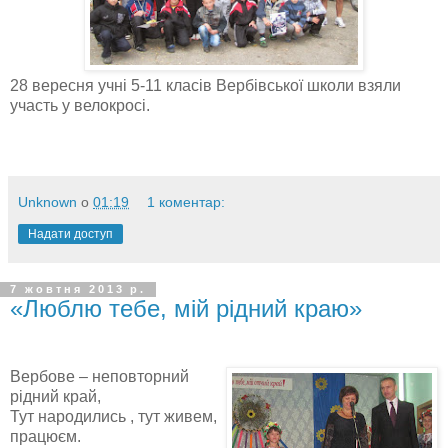
28 вересня учні 5-11 класів Вербівської школи взяли
участь у велокросі.
Unknown
о
01:19
1 коментар:
Надати доступ
7 жовтня 2013 р.
«Люблю тебе, мій рідний краю»
Вербове – неповторний
рідний край,
Тут народились , тут живем,
працюєм.