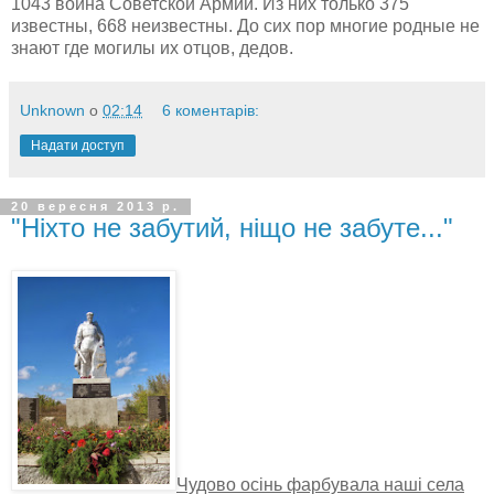
1043 воина Советской Армии. Из них только 375
известны, 668 неизвестны. До сих пор многие родные не
знают где могилы их отцов, дедов.
Unknown
о
02:14
6 коментарів:
Надати доступ
20 вересня 2013 р.
"Ніхто не забутий, ніщо не забуте..."
Чудово осінь фарбувала наші села