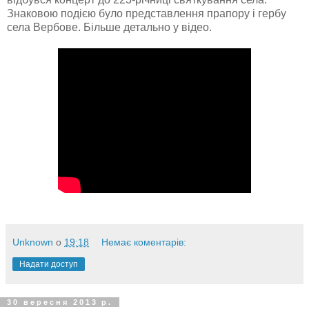
Знаковою подією було представлення прапору і гербу
села Вербове. Більше детально у відео.
Unknown
о
19:18
Немає коментарів:
Надати доступ
30 вересня 2013 р.