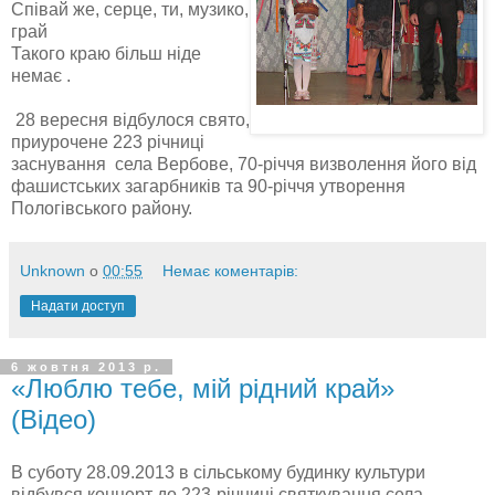
Співай же, серце, ти, музико,
грай
Такого краю більш ніде
немає .
28 вересня відбулося свято,
приурочене 223 річниці
заснування села Вербове, 70-річчя визволення його від
фашистських загарбників та 90-річчя утворення
Пологівського району.
Unknown
о
00:55
Немає коментарів:
Надати доступ
6 жовтня 2013 р.
«Люблю тебе, мій рідний край»
(Відео)
В суботу 28.09.2013 в сільському будинку культури
відбувся концерт до 223-річниці святкування села.