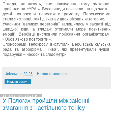
Погода, як кажуть, «не підкачала», тому змагання
пройшли на «УРА!». Велосипеди показали, на що здатні,
деякі попросили невеликого ремонту. Переможцями
стали як хлопці, так і дівчата у двох вікових категоріях.
Учасники "великих перегонів" залишились у захваті від
швидкої їзди, а глядачі отримали море позитивних
емоцій. Вербівці висловили побажання організаторам:
«Обов'язково повторити».
Спонсорами велокросу виступили Вербівська сільська
рада та агрофірма "Нива", які презентували чудові
подарунки – насоси та спідометри.
Unknown
о
20:28
Немає коментарів:
Надати доступ
16 жовтня 2013 р.
У Пологах пройшли міжрайонні
змагання з настільного тенісу