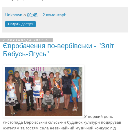
Unknown
о
00:45
2 коментарі:
Надати доступ
7 листопада 2013 р.
Євробачення по-вербівськи - "Зліт
Бабусь-Ягусь"
У перший день
листопада Вербівський сільський будинок культури подарував
жителям та гостям села незвичайний музичний конкурс під