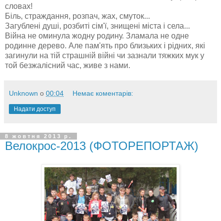
словах!
Біль, страждання, розпач, жах, смуток...
Загублені душі, розбиті сім'ї, знищені міста і села...
Війна не оминула жодну родину. Зламала не одне
родинне дерево. Але пам'ять про близьких і рідних, які
загинули на тій страшній війні чи зазнали тяжких мук у
той безжалісний час, живе з нами.
Unknown
о
00:04
Немає коментарів:
Надати доступ
8 жовтня 2013 р.
Велокрос-2013 (ФОТОРЕПОРТАЖ)