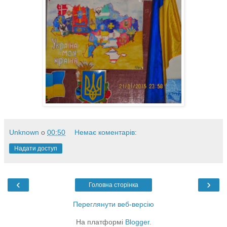
Unknown
о
00:50
Немає коментарів:
Надати доступ
‹
›
Головна сторінка
Переглянути веб-версію
На платформі
Blogger
.