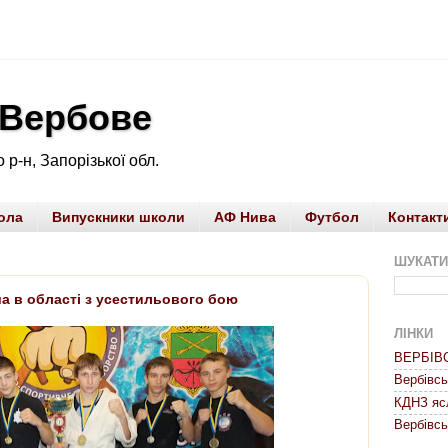
 Вербове
 р-н, Запорізької обл.
ола
Випускники школи
АФ Нива
Футбол
Контакт
ШУКАТИ
а в області з усестильового бою
ЛІНКИ
ВЕРБІВ
Вербівс
КДНЗ яс
Вербівсь