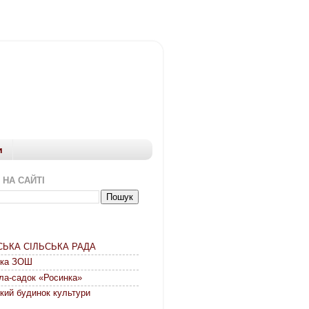
и
 НА САЙТІ
СЬКА СІЛЬСЬКА РАДА
ька ЗОШ
ла-садок «Росинка»
кий будинок культури