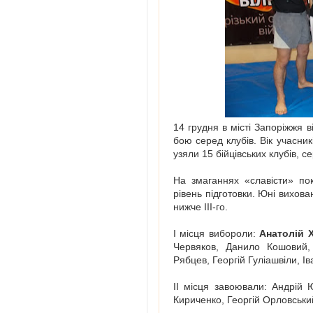
14 грудня в місті Запоріжжя в
бою серед клубів. Вік учасник
узяли 15 бійцівських клубів, с
На змаганнях «славісти» пок
рівень підготовки. Юні вихов
нижче ІІІ-го.
І місця вибороли:
Анатолій 
Червяков, Данило Кошовий,
Рябцев, Георгій Гуліашвіли, І
ІІ місця завоювали: Андрій 
Кириченко, Георгій Орловський