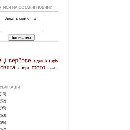
АТИСЯ НА ОСТАННІ НОВИНИ
Введіть свій e-mail:
вці
вербове
історія
відео
свята
фото
спорт
футбол
УБЛІКАЦІЙ
(13)
(52)
(35)
(63)
(96)
(62)