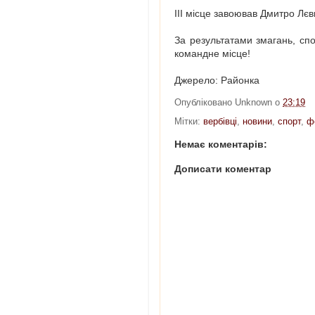
ІІІ місце завоював Дмитро Лє
За результатами змагань, спо
командне місце!
Джерело: Районка
Опубліковано
Unknown
о
23:19
Мітки:
вербівці
,
новини
,
спорт
,
ф
Немає коментарів:
Дописати коментар