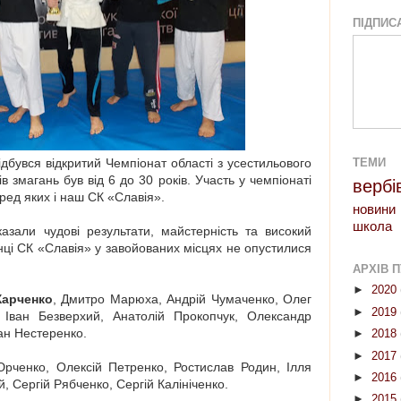
ПІДПИС
ідбувся відкритий Чемпіонат області з усестильового
ТЕМИ
ів змагань був від 6 до 30 років. Участь у чемпіонаті
вербі
еред яких і наш СК «Славія».
новини
школа
азали чудові результати, майстерність та високий
анці СК «Славія» у завойованих місцях не опустилися
АРХІВ П
►
2020
Харченко
, Дмитро Марюха, Андрій Чумаченко, Олег
►
2019
 Іван Безверхий, Анатолій Прокопчук, Олександр
ван Нестеренко.
►
2018
►
2017
Юрченко, Олексій Петренко, Ростислав Родин, Ілля
►
2016
, Сергій Рябченко, Сергій Калініченко.
►
2015