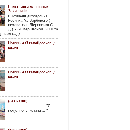
Валентинки для наших
Захисників!!!
Вихованці дитсадочка "
Росинка "с. Вербового (
вихователь Дібровська О.
Д.) Учні Вербівської ЗОШ та
і ясел-садк...
Новорічний калейдоскоп у
школі
Новорічний калейдоскоп у
школі
(без назви)
"Я
печу, печу млинці...."