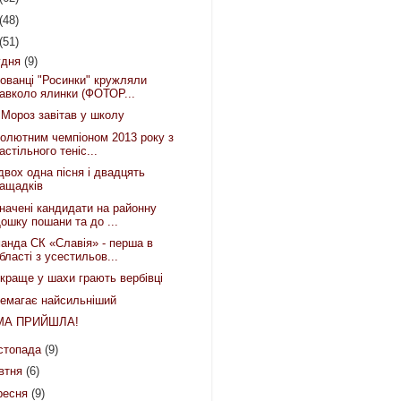
(48)
(51)
удня
(9)
ованці "Росинки" кружляли
авколо ялинки (ФОТОР...
 Мороз завітав у школу
олютним чемпіоном 2013 року з
астільного теніс...
двох одна пісня і двадцять
ащадків
начені кандидати на районну
ошку пошани та до ...
анда СК «Славія» - перша в
бласті з усестильов...
краще у шахи грають вербівці
емагає найсильніший
МА ПРИЙШЛА!
стопада
(9)
втня
(6)
ресня
(9)