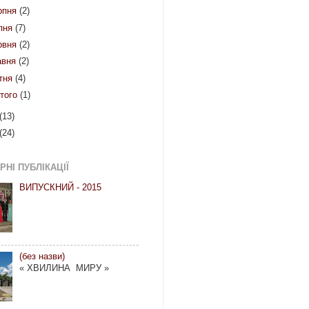
рпня
(2)
пня
(7)
рвня
(2)
авня
(2)
ітня
(4)
того
(1)
(13)
(24)
НІ ПУБЛІКАЦІЇ
ВИПУСКНИЙ - 2015
(без назви)
« ХВИЛИНА МИРУ »