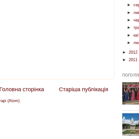
►
се
►
ли
►
че
►
тр
►
кв
►
лю
►
2012
►
2011
ПОПУЛЯР
Головна сторінка
Старіша публікація
арі (Atom)