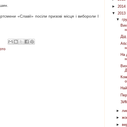
вшин.
►
2014
▼
2013
ртсмени «Славії» посіли призові місця і вибороли I
▼
гр
Вих
н
Дід
Абс
н
ото
На 
н
Виз
Д
Ком
о
Най
Пер
ЗИ
►
ли
►
жо
►
ве