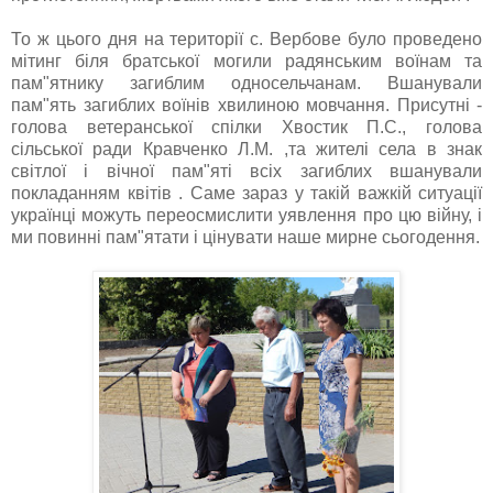
То ж цього дня на території с. Вербове було проведено
мітинг біля братської могили радянським воїнам та
пам"ятнику загиблим односельчанам. Вшанували
пам"ять загиблих воїнів хвилиною мовчання. Присутні -
голова ветеранської спілки Хвостик П.С., голова
сільської ради Кравченко Л.М. ,та жителі села в знак
світлої і вічної пам"яті всіх загиблих вшанували
покладанням квітів . Саме зараз у такій важкій ситуації
українці можуть переосмислити уявлення про цю війну, і
ми повинні пам"ятати і цінувати наше мирне сьогодення.