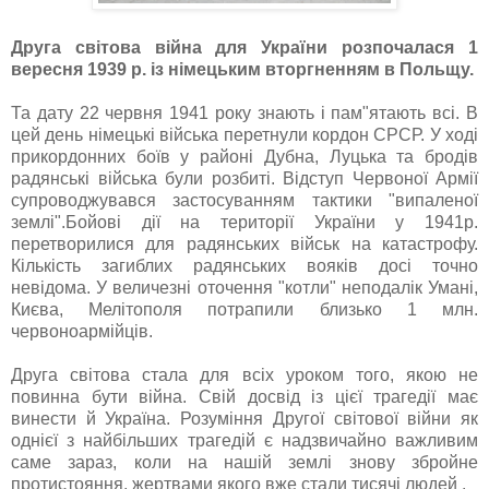
Друга світова війна для України розпочалася 1
вересня 1939 р. із німецьким вторгненням в Польщу.
Та дату 22 червня 1941 року знають і пам"ятають всі. В
цей день німецькі війська перетнули кордон СРСР. У ході
прикордонних боїв у районі Дубна, Луцька та бродів
радянські війська були розбиті. Відступ Червоної Армії
супроводжувався застосуванням тактики "випаленої
землі".Бойові дії на території України у 1941р.
перетворилися для радянських військ на катастрофу.
Кількість загиблих радянських вояків досі точно
невідома. У величезні оточення "котли" неподалік Умані,
Києва, Мелітополя потрапили близько 1 млн.
червоноармійців.
Друга світова стала для всіх уроком того, якою не
повинна бути війна. Свій досвід із цієї трагедії має
винести й Україна. Розуміння Другої світової війни як
однієї з найбільших трагедій є надзвичайно важливим
саме зараз, коли на нашій землі знову збройне
протистояння, жертвами якого вже стали тисячі людей .