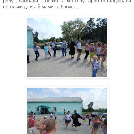
ролу , ламбади , гопака та хіп-хопу гарно потанцювали
не тільки діти а й мами та бабусі .