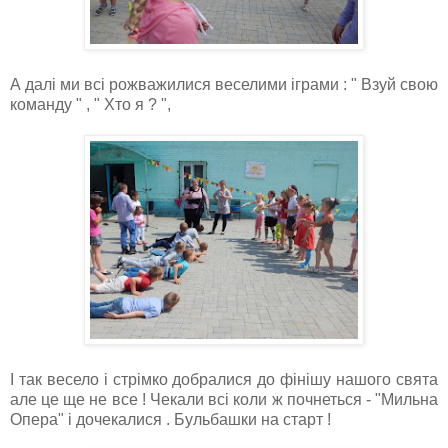
А далі ми всі рожважилися веселими іграми : " Взуй свою
команду " , " Хто я ? ",
І так весело і стрімко добралися до фінішу нашого свята
але це ще не все ! Чекали всі коли ж почнеться - "Мильна
Опера" і дочекалися . Бульбашки на старт !