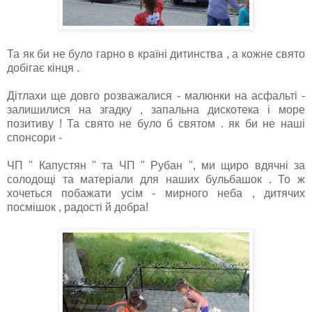
Та як би не було гарно в країні дитинства , а кожне свято
добігає кінця .
Дітлахи ще довго розважалися - малюнки на асфальті -
залишилися на згадку , запальна дискотека і море
позитиву ! Та свято не було б святом . як би не наші
спонсори -
ЧП " Капустян " та ЧП " Рубан ", ми щиро вдячні за
солодощі та матеріали для наших бульбашок . То ж
хочеться побажати усім - мирного неба , дитячих
посмішок , радості й добра!