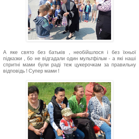
А яке свято без батьків , необійшлося і без їхньої
підказки , бо не відгадали один мультфільм - а які наші
спритні мами були раді теж цукерочкам за правильну
відповідь ! Супер мами !