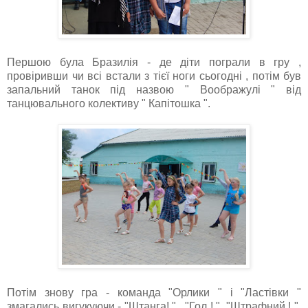
Першою була Бразилія - де діти пограли в гру ,
провіривши чи всі встали з тієї ноги сьогодні , потім був
запальний танок під назвою " Воображулі " від
танцювального колективу " Капітошка ".
Потім знову гра - команда "Орлики " і "Ластівки "
змагались вигукуючи - "Штанга! " , "Гол ! ", "Штрафний ! ".