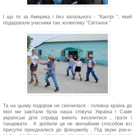
І що то за Америка і без запального - "Кантрі ", який
подарували учасники тан. колективу "Світанок "
Та на цьому подорож не скінчилася - головна країна до
якої ми завітали була наша співуча Україна ! Саме
українські діти справді вміють веселитися , грати і
танцювати . А зробили це не звичайним способом всі
присутні приєдналися до флешмобу . Під звуки рок-н-