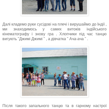
Далі кладемо руки сусідові на плечі і вирушаймо до Індії ,
ми знаходимось у самих витоків індійського
кінематографу і знову гра . Хлопчики під час танцю
вигують "Джимі Джимі " , а дівчатка " Ача-ача " .
Після такого запального танцю та в гарному настрої