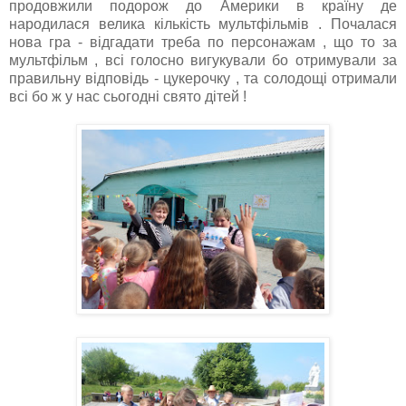
продовжили подорож до Америки в країну де
народилася велика кількість мультфільмів . Почалася
нова гра - відгадати треба по персонажам , що то за
мультфільм , всі голосно вигукували бо отримували за
правильну відповідь - цукерочку , та солодощі отримали
всі бо ж у нас сьогодні свято дітей !