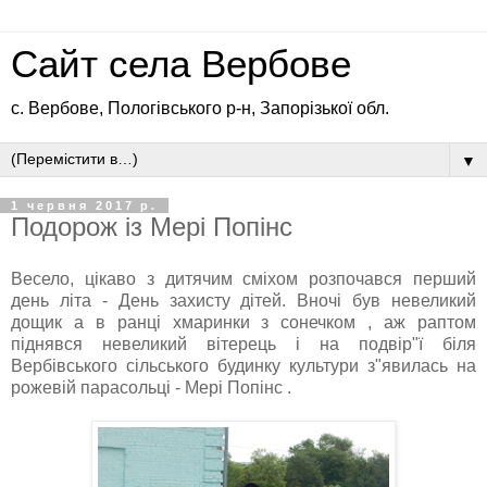
Сайт села Вербове
с. Вербове, Пологівського р-н, Запорізької обл.
▼
1 червня 2017 р.
Подорож із Мері Попінс
Весело, цікаво з дитячим сміхом розпочався перший
день літа - День захисту дітей. Вночі був невеликий
дощик а в ранці хмаринки з сонечком , аж раптом
піднявся невеликий вітерець і на подвір"ї біля
Вербівського сільського будинку культури з"явилась на
рожевій парасольці - Мері Попінс .