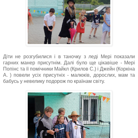
Діти не розгубилися і в таночку з леді Мері показали
гарних манер присутнім. Далі було ще цікавіше - Мері
Попінс та її помічники Майкл (Крилов С.) і Джейн (Коркіна
А. ) повели усіх присутніх - малюків, дорослих, мам та
бабусь у невелику подорож по країнам світу.