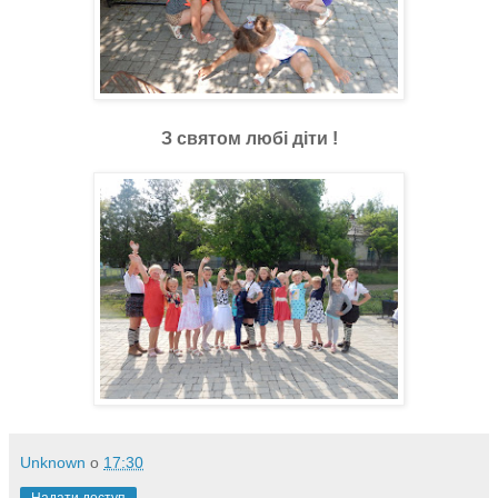
З святом любі діти !
Unknown
о
17:30
Надати доступ