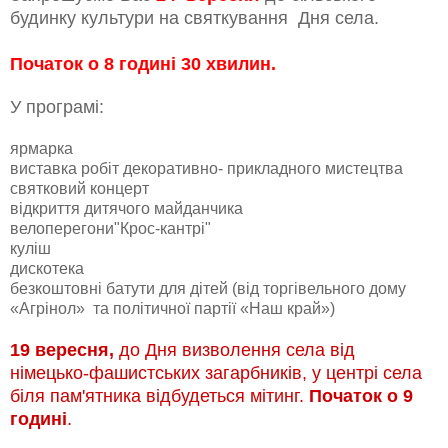
будинку культури на святкування Дня села.
Початок о 8 годині 30 хвилин.
У програмі:
ярмарка
виставка робіт декоративно- прикладного мистецтва
святковий концерт
відкриття дитячого майданчика
велоперегони"Крос-кантрі"
куліш
дискотека
безкоштовні батути для дітей (від торгівельного дому
«Агрінол» та політичної партії «Наш край»)
19 вересня,
до Дня визволення села від
німецько-фашистських загарбників, у центрі села
біля пам'ятника відбудеться мітинг.
Початок о 9
годині
.