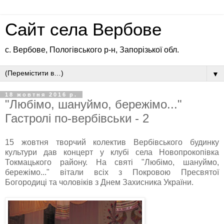
Сайт села Вербове
с. Вербове, Пологівського р-н, Запорізької обл.
▼
18 жовтня 2016 р.
"Любімо, шануймо, бережімо..."
Гастролі по-вербівськи - 2
15 жовтня творчий колектив Вербівського будинку
культури дав концерт у клубі села Новопрокопівка
Токмацького району. На святі "Любімо, шануймо,
бережімо..." вітали всіх з Покровою Пресвятої
Богородиці та чоловіків з Днем Захисника України.