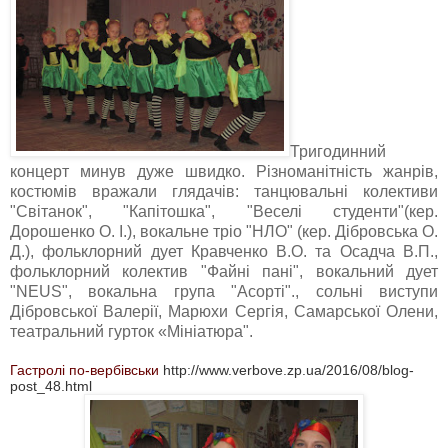
Тригодинний
концерт минув дуже швидко. Різноманітність жанрів,
костюмів вражали глядачів: танцювальні колективи
"Світанок", "Капітошка", "Веселі студенти"(кер.
Дорошенко О. І.), вокальне тріо "НЛО" (кер. Дібровська О.
Д.), фольклорний дует Кравченко В.О. та Осадча В.П.,
фольклорний колектив "Файні пані", вокальний дует
"NEUS", вокальна група "Асорті"., сольні виступи
Дібровської Валерії, Марюхи Сергія, Самарської Олени,
театральний гурток «Мініатюра".
Гастролі по-вербівськи
http://www.verbove.zp.ua/2016/08/blog-
post_48.html