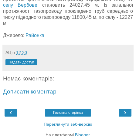
селу Вербове
становить 24027,45 м. Із загальної
протяжності газопроводу прокладено труб середнього
тиску підводного газопроводу 11800,45 м, по селу - 12227
м.
Джерело:
Районка
АЦ
о
12:20
Надати доступ
Немає коментарів:
Дописати коментар
‹
›
Головна сторінка
Переглянути веб-версію
На платформі
Blogger
.