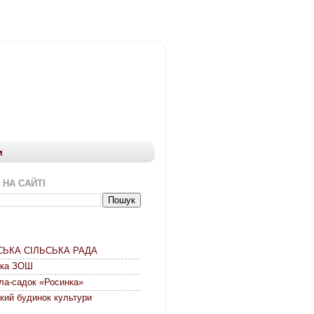
и
 НА САЙТІ
СЬКА СІЛЬСЬКА РАДА
ька ЗОШ
ла-садок «Росинка»
кий будинок культури