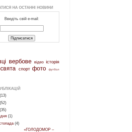
АТИСЯ НА ОСТАННІ НОВИНИ
Введіть свій e-mail:
вці
вербове
історія
відео
свята
фото
спорт
футбол
УБЛІКАЦІЙ
(13)
(52)
(35)
удня
(1)
стопада
(4)
ГОЛОДОМОР –