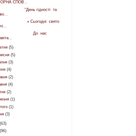
ЧОРНА СПОВ...
День гідності та
во...
 Сьогодні свято
лі...
До нас
авіта...
втня
(5)
ресня
(5)
рпня
(3)
пня
(4)
рвня
(2)
авня
(4)
ітня
(2)
резня
(1)
того
(1)
чня
(3)
(63)
(96)