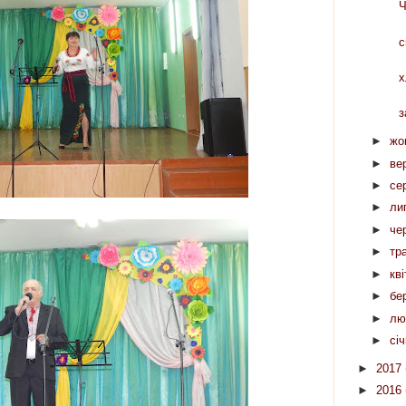
"
с
«
х
з
►
жо
►
ве
►
се
►
ли
►
че
►
тр
►
кв
►
бе
►
лю
►
сі
►
2017
►
2016