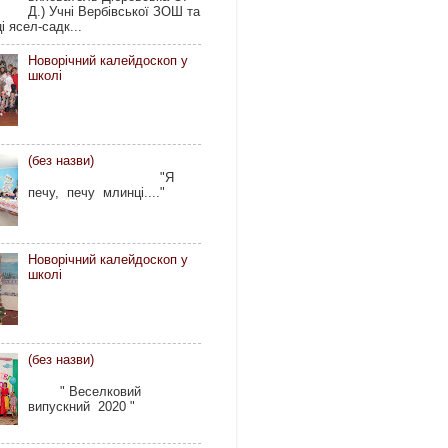
Д.) Учні Вербівської ЗОШ та
і ясел-садк...
Новорічний калейдоскоп у
школі
(без назви)
"Я
печу, печу млинці...."
Новорічний калейдоскоп у
школі
(без назви)
" Веселковий
випускний 2020 "