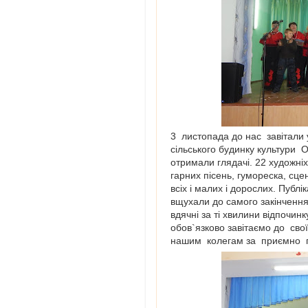
3 листопада до нас завітали 
сільського будинку культури О
отримали глядачі. 22 художніх
гарних пісень, гумореска, сце
всіх і малих і дорослих. Публ
вщухали до самого закінчення
вдячні за ті хвилини відпочинк
обов`язково завітаємо до сво
нашим колегам за приємно п