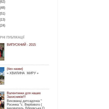
(62)
(48)
(51)
(13)
(24)
НІ ПУБЛІКАЦІЇ
ВИПУСКНИЙ - 2015
(без назви)
« ХВИЛИНА МИРУ »
Валентинки для наших
Захисників!!!
Вихованці дитсадочка "
Росинка "с. Вербового (
вихователь Дібровська О.