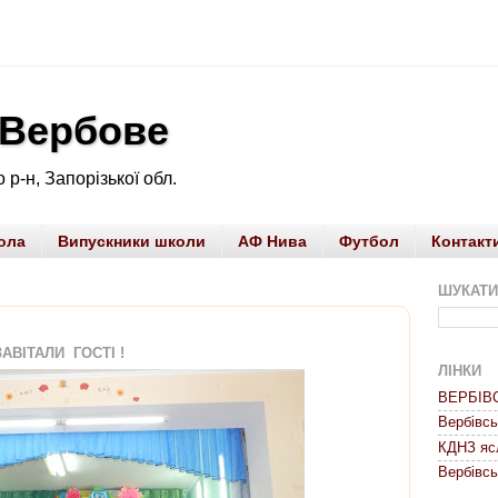
 Вербове
 р-н, Запорізької обл.
ола
Випускники школи
АФ Нива
Футбол
Контакт
ШУКАТИ
И ГОСТІ !
ЛІНКИ
ВЕРБІВ
Вербівс
КДНЗ яс
Вербівсь