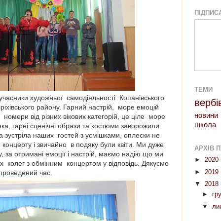
ПІДПИС
ТЕМИ
учасники художньої самодіяльності Копанівського
вербі
ріхівського району. Гарний настрій, море емоцій
новини
 номери від різних вікових категорій, це ціле море
школа
нка, гарні сценічні образи та костюми заворожили
іка зустріла наших гостей з усмішками, оплески не
 концерту і звичайно в подяку були квіти. Ми дуже
АРХІВ П
у, за отримані емоції і настрій, маємо надію що ми
►
2020
їх колег з обмінним концертом у відповідь. Дякуємо
роведений час.
►
2019
▼
2018
►
гр
▼
ли
«