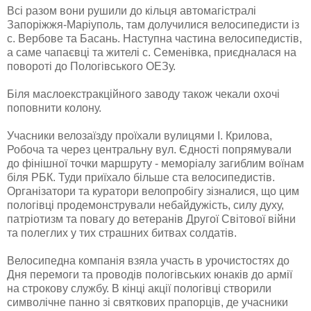
Всі разом вони рушили до кільця автомагістралі
Запоріжжя-Маріуполь, там долучилися велосипедисти із
с. Вербове та Басань. Наступна частина велосипедистів,
а саме чапаєвці та жителі с. Семенівка, приєдналася на
повороті до Пологівського ОЕЗу.
Біля маслоекстракційного заводу також чекали охочі
поповнити колону.
Учасники велозаїзду проїхали вулицями І. Крилова,
Робоча та через центральну вул. Єдності попрямували
до фінішної точки маршруту - меморіалу загиблим воїнам
біля РБК. Туди приїхало більше ста велосипедистів.
Організатори та куратори велопробігу зізналися, що цим
пологівці продемонстрували небайдужість, силу духу,
патріотизм та повагу до ветеранів Другої Світової війни
та полеглих у тих страшних битвах солдатів.
Велосипедна компанія взяла участь в урочистостях до
Дня перемоги та проводів пологівських юнаків до армії
на строкову службу. В кінці акції пологівці створили
символічне панно зі святкових прапорців, де учасники