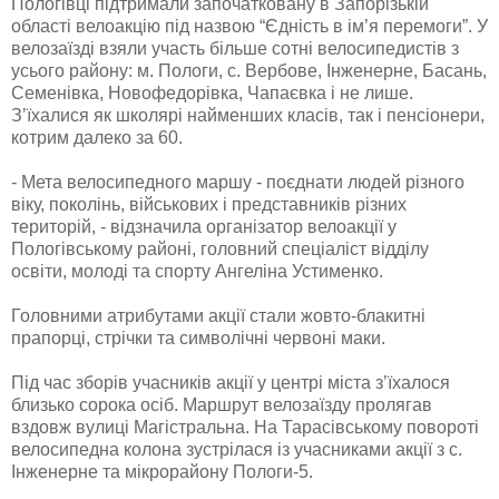
Пологівці підтримали започатковану в Запорізькій
області велоакцію під назвою “Єдність в ім’я перемоги”. У
велозаїзді взяли участь більше сотні велосипедистів з
усього району: м. Пологи, с. Вербове, Інженерне, Басань,
Семенівка, Новофедорівка, Чапаєвка і не лише.
З’їхалися як школярі найменших класів, так і пенсіонери,
котрим далеко за 60.
- Мета велосипедного маршу - поєднати людей різного
віку, поколінь, військових і представників різних
територій, - відзначила організатор велоакції у
Пологівському районі, головний спеціаліст відділу
освіти, молоді та спорту Ангеліна Устименко.
Головними атрибутами акції стали жовто-блакитні
прапорці, стрічки та символічні червоні маки.
Під час зборів учасників акції у центрі міста з’їхалося
близько сорока осіб. Маршрут велозаїзду пролягав
вздовж вулиці Магістральна. На Тарасівському повороті
велосипедна колона зустрілася із учасниками акції з с.
Інженерне та мікрорайону Пологи-5.