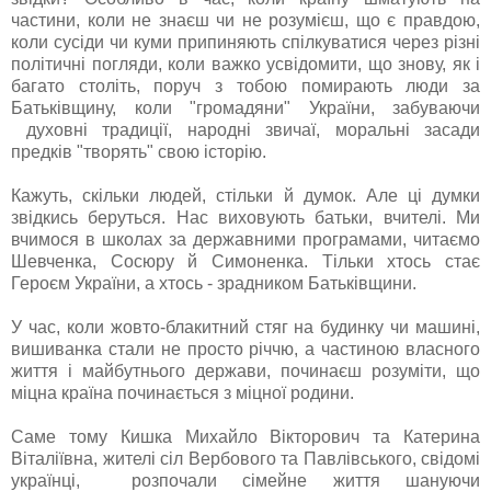
частини, коли не знаєш чи не розумієш, що є правдою,
коли сусіди чи куми припиняють спілкуватися через різні
політичні погляди, коли важко усвідомити, що знову, як і
багато століть, поруч з тобою помирають люди за
Батьківщину, коли "громадяни" України, забуваючи
духовні традиції, народні звичаї, моральні засади
предків "творять" свою історію.
Кажуть, скільки людей, стільки й думок. Але ці думки
звідкись беруться. Нас виховують батьки, вчителі. Ми
вчимося в школах за державними програмами, читаємо
Шевченка, Сосюру й Симоненка. Тільки хтось стає
Героєм України, а хтось - зрадником Батьківщини.
У час, коли жовто-блакитний стяг на будинку чи машині,
вишиванка стали не просто річчю, а частиною власного
життя і майбутнього держави, починаєш розуміти, що
міцна країна починається з міцної родини.
Саме тому Кишка Михайло Вікторович та Катерина
Віталіївна, жителі сіл Вербового та Павлівського, свідомі
українці, розпочали сімейне життя шануючи