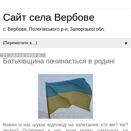
Сайт села Вербове
с. Вербове, Пологівського р-н, Запорізької обл.
▼
22 липня 2014 р.
Батьківщина починається в родині
Кожен із нас шукає відповіді на запитання: хто ми? які?
звідки? Особливо в час, коли країну шматують на