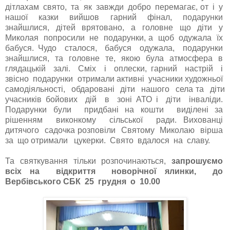
дітлахам свято, та як завжди добро перемагає, от і у
нашої казки вийшов гарний фінал, подарунки
знайшлися, дітей врятовано, а головне що діти у
Миколая попросили не подарунки, а щоб одужала їх
бабуся. Чудо сталося, бабуся одужала, подарунки
знайшлися, та головне те, якою була атмосфера в
глядацькій залі. Сміх і оплески, гарний настрій і
звісно подарунки отримали активні учасники художньої
самодіяльності, обдаровані діти нашого села та діти
учасників бойових дій в зоні АТО і діти інваліди.
Подарунки були придбані на кошти виділені за
рішенням виконкому сільської ради. Вихованці
дитячого садочка розповіли Святому Миколаю вірша
за що отримали цукерки. Свято вдалося на славу.
Та святкування тільки розпочинаються,
запрошуємо
всіх на відкриття новорічної ялинки, до
Вербівського СБК 25 грудня о 10.00