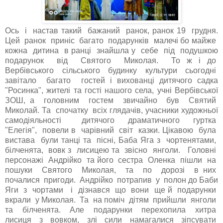
Ось і настав такий бажаний ранок, ранок 19 грудня.
Цей ранок приніс багато подарунків малечі бо майже
кожна дитина в ранці знайшла у себе під подушкою
подарунок від Святого Миколая. То ж і до
Вербівського сільського будинку культури сьогодні
завітало багато гостей і вихованці дитячого садка
"Росинка", жителі та гості нашого села, учні Вербівської
ЗОШ, а головним гостем звичайно був Святий
Миколай. Та спочатку всіх глядачів, учасники художньої
самодіяльності дитячого драматичного гуртка
"Елегія", повели в чарівний світ казки. Цікавою була
вистава були танці та пісні, Баба Яга з чортенятами,
білченята, вовк з лисицею та звісно янголи. Головні
персонажі Андрійко та його сестра Оленка пішли на
пошуки Святого Миколая, та по дорозі в них
почалися пригоди. Андрійко потрапив у полон до Баби
Яги з чортами і дізнався що вони ще й подарунки
вкрали у Миколая. Та на поміч дітям прийшли янголи
та білченята. Але подарунки перехопила хитра
лисиця з вовком, злі сили намагалися зіпсувати