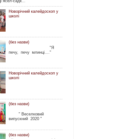
і ясел-садк...
Новорічний калейдоскоп у
школі
(без назви)
"Я
печу, печу млинці...."
Новорічний калейдоскоп у
школі
(без назви)
" Веселковий
випускний 2020 "
(без назви)