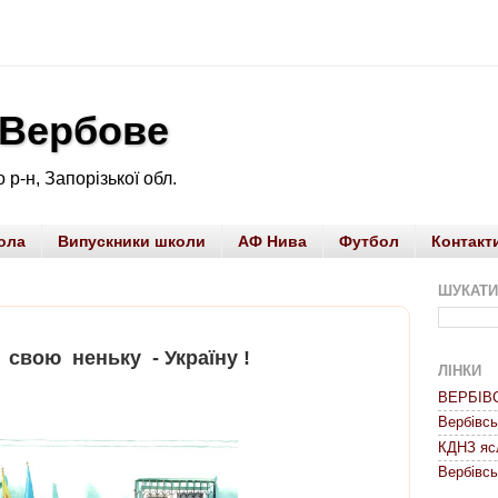
 Вербове
 р-н, Запорізької обл.
ола
Випускники школи
АФ Нива
Футбол
Контакт
ШУКАТИ
неньку - Україну !
ЛІНКИ
ВЕРБІВ
Вербівс
КДНЗ яс
Вербівсь