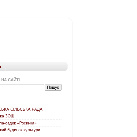
и
 НА САЙТІ
СЬКА СІЛЬСЬКА РАДА
ька ЗОШ
ла-садок «Росинка»
кий будинок культури