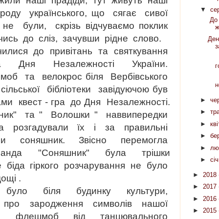
жили
наші
прадіди,
тут
живуть
наші
▼
се
роду
українського, що
сягає
сивої
До 
не
були,
скрізь відчуваємо поклик
ж
чись
до
сліз,
зачувши
рідне
слово.
Ден
з
илися до привітань та святкування
С
 Дня Незалежності України.
г
об та велокрос біля Вербівського
М
н
ільської бібліотеки завідуючою був
►
че
ми квест - гра до Дня Незалежності.
►
тр
ник" та " Волошки " наввипередки
►
кв
а розгадували їх і за правильні
►
бе
али соняшник. Звісно перемогла
►
лю
анда "Соняшник" була трішки
►
сі
 біда гіркого розчарування не було
►
2018
дощі .
►
2017
 було біля будинку культури,
►
2016
у про зародження символів нашої
►
2015
ий флешмоб від танцювального