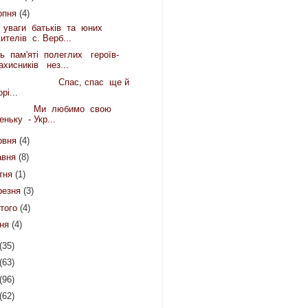
рпня
(4)
уваги батьків та юних
ителів с. Верб...
ь пам'яті полеглих героїв-
ахисників нез...
пас, спас ще й
орі...
и любимо свою
еньку - Укр...
рвня
(4)
авня
(8)
ітня
(1)
резня
(3)
того
(4)
чня
(4)
(35)
(63)
(96)
(62)