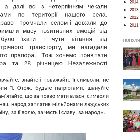
►
2014
", а далі всі з нетерпінням чекали
►
2013
рами по території нашого села.
►
2012
краво промчали селом і доїхали до
►
2011
тримали масу позитивних емоцій від
 було їхати і чути вітання від
ПОПУЛЯР
трічного транспорту, ми нагадали
вято прапора. Тож хочемо привітати
ра та 28 річницею Незалежності
вчайте, знайте і поважайте її символи, не
ти її. Отож, будьте патріотами, шануйте
ам'ятайте, що за право мати власні сим­воли
 наш народ заплатив мільйонами людських
­їну, за її волю, за честь і славу, за народ».