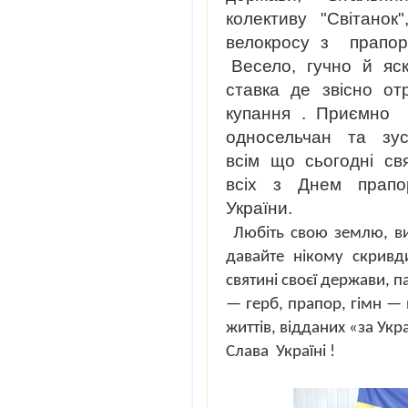
колективу "Світанок
велокросу з прапо
Весело, гучно й яс
ставка де звісно о
купання . Приємно
односельчан та зус
всім що сьогодні с
всіх з Днем прапо
України.
Лю­біть свою землю, ви
давайте нікому скривди
святині своєї держави, п
— герб, прапор, гімн —
життів, відданих «за Укра
Слава Україні !