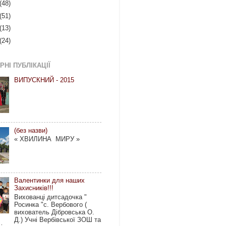
(48)
(51)
(13)
(24)
НІ ПУБЛІКАЦІЇ
ВИПУСКНИЙ - 2015
(без назви)
« ХВИЛИНА МИРУ »
Валентинки для наших
Захисників!!!
Вихованці дитсадочка "
Росинка "с. Вербового (
вихователь Дібровська О.
Д.) Учні Вербівської ЗОШ та