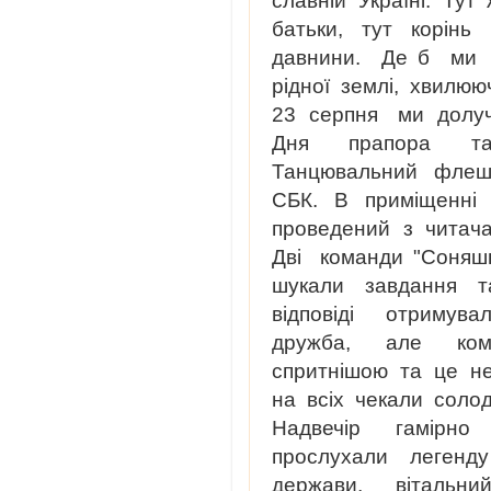
славній
Україні.
Тут
батьки,
тут
корінь
давнини.
Де б
ми
рідної
землі,
хвилюю
23 серпня ми долуч
Дня прапора та
Танцювальний флешм
СБК. В приміщенні с
проведений з читача
Дві команди "Соняш
шукали завдання т
відповіді отримув
дружба, але ком
спритнішою та це не
на всіх чекали соло
Надвечір гамірно
прослухали легенд
держави, вітальн