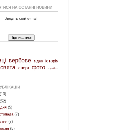
АТИСЯ НА ОСТАННІ НОВИНИ
Введіть свій e-mail:
вці
вербове
історія
відео
свята
фото
спорт
футбол
УБЛІКАЦІЙ
(13)
(52)
удня
(5)
стопада
(7)
втня
(7)
ресня
(5)