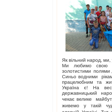
Як вільний народ, ми, у
Ми любимо свою н
золотистими полями 
Синьо водними ріка
працелюбним та жи
Україна є! На вес
державницький наро
чекає велике майбут
живемо
у
такій
чу