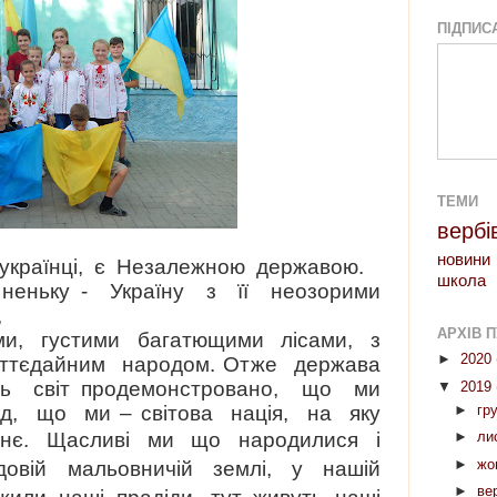
ПІДПИС
ТЕМИ
вербі
новини
кра­їнці,
є Незалежною державою
.
школа
еньку - Україну з її неозорими
,
АРХІВ П
ми, густими багатющими лісами, з
►
2020
ттєдайним народом.
Отже держава
ь світ продемонстровано, що ми
▼
2019
д, що ми – світова нація, на яку
►
гр
нє.
Щасливі
ми
що
народилися
і
►
ли
►
жо
довій
мальовничій
землі,
у
нашій
►
ве