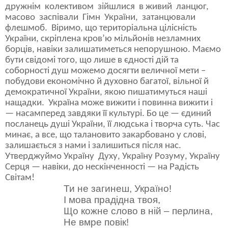
дружнім колективом зійшлися в живий ланцюг,
масово заспівали Гімн України, затанцювали
флешмоб.
Віримо, що територіальна цілісність
України, скріплена кров’ю мільйонів незламних
борців, навіки залишатиметься непорушною. Маємо
бути свідомі того, що лише в єдності дій та
соборності душ можемо досягти величної мети –
побудови економічно й духовно багатої, вільної й
демократичної України, якою пишатимуться наші
нащадки.
Україна може вижити і повинна вижити і
— насамперед завдяки її культурі. Бо це — єдиний
посланець душі України, її людська і творча суть. Час
минає, а все, що талановито закарбовано у слові,
залишається з нами і залишиться після нас.
Утверджуймо Україну
Духу, Україну Розуму, Україну
Серця — навіки, до нескінченності — на Радість
Світам!
Ти не загинеш, Україно!
І мова прадідна твоя,
Що кожне слово в ній – перлина,
Не вмре повік!