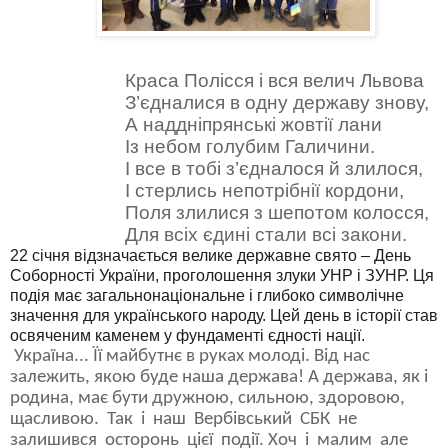
Краса Полісся і вся велич Львова
З’єдналися в одну державу знову,
А наддніпрянські жовтії лани
Із небом голубим Галичини.
І все в тобі з’єдналося й злилося,
І стерлись непотрібнії кордони,
Поля злилися з шепотом колосся,
Для всіх єдині стали всі закони.
22 січня відзначається велике державне свято – День
Соборності України, проголошення злуки УНР і ЗУНР. Ця
подія має загальнонаціональне і глибоко символічне
значення для українського народу. Цей день в історії став
освяченим каменем у фундаменті єдності нації.
Україна... Її майбутнє в руках молоді. Від нас
залежить, якою буде наша держава! А держава, як і
родина, має бути дружною, сильною, здоровою,
щасливою. Так і наш Вербівський СБК не
залишився осторонь цієї події. Хоч і малим але