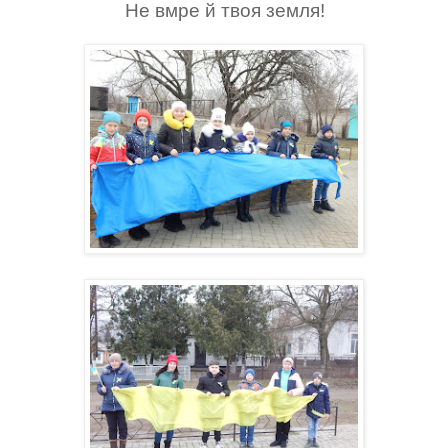
Не вмре й твоя земля!