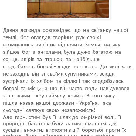
Давня
легенда
розповідає,
що
на
світанку
нашої
землі,
бог
оглядав
творіння
рук
своїх і
втомившись
вирішив
відпочити. Земля,
на
яку
зійшов
бог
з
ангелами, була
дуже
багатою
на
сонце,
звірів
та
пташок,
та
найбільше
сподобалось
богові – люди
того краю. До
якої
хати
не заходив
він
зі
своїми супутниками, всюди
зустрічали
їх
хлібом
та
сіллю і
так
сподобалась
богові
та
місцина, що
він
часто
сюди
навідувався
зі
словами
- «Рушаймо у
край!»
З
того
часу
і
пішла
назва
нашої
держави – Україна,
яка
сьогодні
святкує
свою
незалежність!
Але тернистим був її шлях до омріяної волі, її
природні багатства були ласим шматком для
сусідів і вижити, вистояти в цій боротьбі проти їх