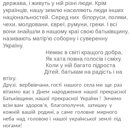
держава, і живуть у ній різні люди. Крім
українців, нашу землю населяють люди інших
національностей. Серед них білоруси, поляки,
чехи, молдовани, євреї, румуни, греки. І всі
вони знайшли в нашому краї свою батьківщину,
називають матір'ю соборну і суверенну
Україну.
Немає в світі кращого добра,
Як хата повна голосів і сміху.
Коли у ній багато підроста
Дітей, батькам на радість і на
втіху.
Друзі, вербвівчани, гості нашого села ми ще раз
вітаємо вас з Днем народження нашої прекрасної
Батьківщини, нашої прекрасної України ! Зичимо
всім вам здоров’я, благополуччя, затишку у
кожній вашій родині, а саме головне мирного
неба над головою і нашої української землі під
ногами!