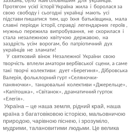
зазіхань, було найголовнішим для українців.
Протягом усієї історії Україна жила і боролася за
свою свободу і сьогодні українці мають усі
підстави пишатися тим, що їхня батьківщина, мала
славні періоди історії, справді легендарних героїв ,
мужньо пережила випробування, не скорилася і
стала незалежною квітучою державою, на
заздрість усім ворогам, бо патріотичний дух
українців не зламати!
У
святковий
вінок
Незалежної
України
свою
творчість
вплели аматори вербівської
сцени, а саме
такі
творчі
колективи:
дует «Берегиня», Дібровська
Валерія, фольклорний гурт «Селяночки-
паняночки»,
танцювальні
колективи «Джерельце»,
«Капітошка», «Світанок», драматичний гурток
«Елегія».
Україна – це наша земля, рідний край, наша
країна з багатовіковою історією, мальовничою
природою, чарівною піснею, і зрозуміло,
мудрими, талановитими людьми. Це велика