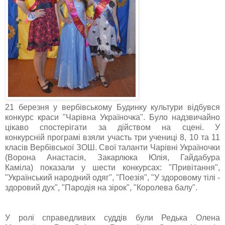
21 березня у вербівському Будинку культури відбувся
конкурс краси "Чарівна Україночка". Було надзвичайно
цікаво спостерігати за дійством на сцені. У
конкурсній програмі взяли участь три учениці 8, 10 та 11
класів Вербівської ЗОШ. Свої таланти Чарівні Україночки
(Ворона Анастасія, Закарлюка Юлія, Гайдабура
Каміла) показали у шести конкурсах: "Привітання",
"Український народний одяг", "Поезія", "У здоровому тілі -
здоровий дух", "Пародія на зірок", "Королева балу".
У ролі справедливих суддів були Редька Олена