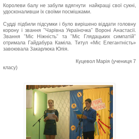
Королеви балу не забули вдягнути найкращі свої сукні,
удосконаливши їх своїми посмішками.
Судді підбили підсумки і було вирішено віддати головну
корону і звання "Чарівна Україночка" Вороні Анастасії.
Звання "Міс Ніжність" та "Міс Глядацьких симпатій"
отримала Гайдабура Каміла. Титул «Міс Елегантність»
завоювала Закарлюка Юлія.
Куцевол Марія (учениця 7
класу)