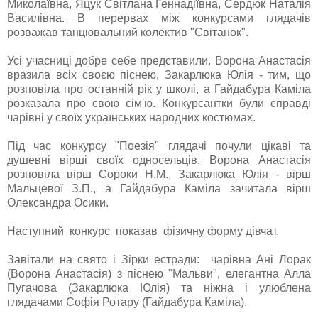
Миколаївна, Яцук Світлана Геннадіївна, Сердюк Наталія
Василівна. В перервах між конкурсами глядачів
розважав танцювальний колектив "Світанок".
Усі учасниці добре себе представили. Ворона Анастасія
вразила всіх своєю піснею, Закарлюка Юлія - тим, що
розповіла про останній рік у школі, а Гайдабура Каміла
розказала про свою сім'ю. Конкурсантки були справді
чарівні у своїх українських народних костюмах.
Під час конкурсу "Поезія" глядачі почули цікаві та
душевні вірші своїх односельців. Ворона Анастасія
розповіла вірш Сороки Н.М., Закарлюка Юлія - вірш
Мальцевої З.П., а Гайдабура Каміла зачитала вірш
Олександра Осики.
Наступний конкурс показав фізичну форму дівчат.
Завітали на свято і Зірки естради: чарівна Ані Лорак
(Ворона Анастасія) з піснею "Мальви", елегантна Алла
Пугачова (Закарлюка Юлія) та ніжна і улюблена
глядачами Софія Ротару (Гайдабура Каміла).