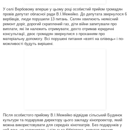
У селі Вербовому вперше у цьому році особистий прийом громадян
провів депутат обласної ради В.І.Межейко. До депутата звернулося 6
вербівців, люди порушили 13 питань. Селян хвилюють неякісний
ремонт доріг, дорогий скраплений газ, діти війни запитували про
виплати, які їм належить отримувати, дехто отримав юридичні
консультації, двоє громадян звернулися з проханням про
матеріальну допомогу. Всі порушені питання «взяті на олівець» і по-
можливості будуть вирішені.
Після особистого прийому В.І.Межейко відвідав сільський Будинок
культури та подарував директору цього закладу кінопроектор, який
можна використовувати для середніх кінотеатрів. Без подарунків у
цей день не залишилась і сільська бібліотека, депутат вручив